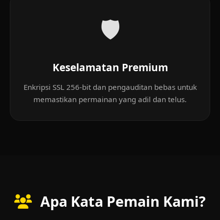
🛡️
Keselamatan Premium
Enkripsi SSL 256-bit dan pengauditan bebas untuk
memastikan permainan yang adil dan telus.
Apa Kata Pemain Kami?