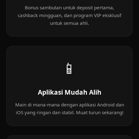
Bonus sambutan untuk deposit pertama,
cashback mingguan, dan program VIP eksklusif
untuk semua ahli.
📱
Aplikasi Mudah Alih
Main di mana-mana dengan aplikasi Android dan
iOS yang ringan dan stabil. Muat turun sekarang!