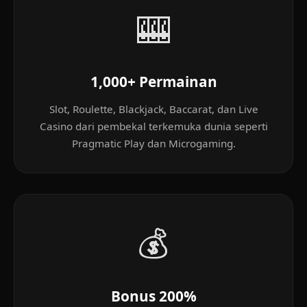
🎰
1,000+ Permainan
Slot, Roulette, Blackjack, Baccarat, dan Live
Casino dari pembekal terkemuka dunia seperti
Pragmatic Play dan Microgaming.
💰
Bonus 200%