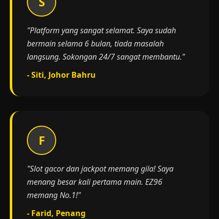
S
"Platform yang sangat selamat. Saya sudah
bermain selama 6 bulan, tiada masalah
langsung. Sokongan 24/7 sangat membantu."
- Siti, Johor Bahru
F
"Slot gacor dan jackpot memang gila! Saya
menang besar kali pertama main. EZ96
memang No.1!"
- Farid, Penang